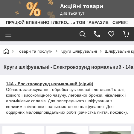
ПРАЦЮЙ ВПЕВНЕНО І ЛЕГКО.... з ТОВ "АБРАЗИВ - СЕРВІС"
Товари та послуги
Круги шліфувальні
Шліфувальні кр
Круги шліфувальні - Електрокорунд нормальний - 14а
14А - Електрокорунд нормальний (сірий)
Область застосування: обробка вуглецевої і легованої сталі,
ковкого і високоміцного чавуну, легованої бронзи, нікелевих і
алюмінієвих сплавів. Для попереднього шліфування з
великим зніманням і напывчистового шліфування. Для
обдирних маловідповідальних робіт (зачистка лиття, поковок).