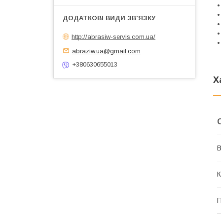
•
•
•
•
http://abrasiw-servis.com.ua/
•
abraziw.ua@gmail.com
+380630655013
Х
В
К
П