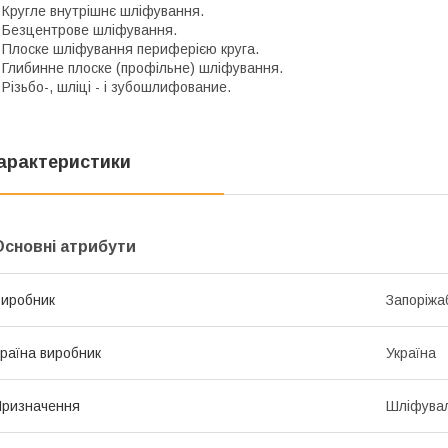
 Кругле внутрішнє шліфування.
 Безцентрове шліфування.
 Плоске шліфування периферією круга.
 Глибинне плоске (профільне) шліфування.
 Різьбо-, шліці - і зубошлифование.
арактеристики
Основні атрибути
иробник
Запоріжа
раїна виробник
Україна
ризначення
Шліфува