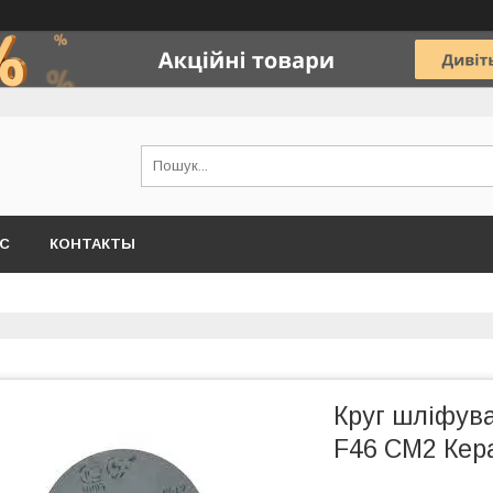
АС
КОНТАКТЫ
Круг шліфув
F46 СМ2 Кер