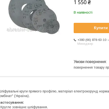
1 550 ₴
В наявності
Купити
+380 (66) 878-63-10
Менеджер
повернення товару п
ліфувальні круги прямого профілю, матеріал електрокорунд норма
омбінат" (Україна).
Застосування:
 Кругле зовнішнє шліфування.