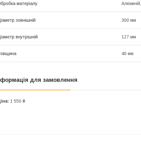
бробка матеріалу
Алюміній
іаметр зовнішній
300 мм
іаметр внутрішній
127 мм
Товщина
40 мм
нформація для замовлення
іна:
1 550 ₴