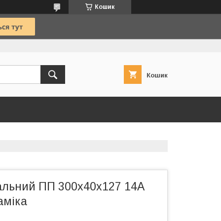
Кошик
Кошик
альний ПП 300х40х127 14А
аміка