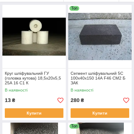
Топ
Круг шліфувальний ГУ
Сегмент шліфувальний 5С
(головка кутова) 18,5х20х5,5
100х40х150 14А F46 СМ2 Б
25А 16 С1 К
ЗАК
В наявності
В наявності
13
280
₴
₴
Купити
Купити
Топ