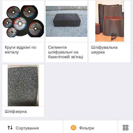
Круги відрізні по
Сегменти
Шліфувальна
металу
шліфувальні на
шкурка
бакелітовій зв'язці
Шліфзерна
Сортування
0
Фільтри