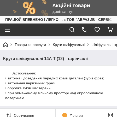
ПРАЦЮЙ ВПЕВНЕНО І ЛЕГКО.... з ТОВ "АБРАЗИВ - СЕРВІС"
Товари та послуги
Круги шліфувальні
Шліфувальні кр
Круги шліфувальні 14А Т (12) - тарілчасті
Застосування:
• заточка і доведення передніх країв деталей (зубів фрез)
• заточення черв'ячних фрез
• обробка зубів шестерень
• при обмеженому вільному просторі над оброблюваною
поверхнею
Сортування
0
Фільтри