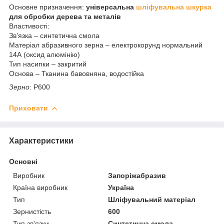
Основне призначення
:
універсальна
шліфувальна шкурка
для обробки дерева та металів
Властивості:
Зв’язка – синтетична смола
Матеріал абразивного зерна – електрокорунд нормальний
14А (оксид алюмінію)
Тип насипки – закритий
Основа – Тканина бавовняна, водостійка
Зерно
: Р600
Приховати
Характеристики
Основні
Виробник
Запоріжабразив
Країна виробник
Україна
Тип
Шліфувальний матеріал
Зернистість
600
Тип зв'язки
Синтетична смола