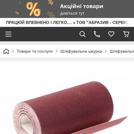
ПРАЦЮЙ ВПЕВНЕНО І ЛЕГКО.... з ТОВ "АБРАЗИВ - СЕРВІС"
Товари та послуги
Шліфувальна шкурка
Шліфувальн