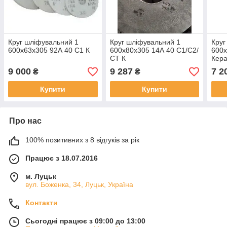
Круг шліфувальний 1
Круг шліфувальний 1
Круг
600х63х305 92А 40 С1 К
600х80х305 14А 40 С1/С2/
600х
СТ К
Кера
9 000
9 287
7 2
₴
₴
Купити
Купити
Про нас
100% позитивних з 8 відгуків за рік
Працює з 18.07.2016
м. Луцьк
вул. Боженка, 34, Луцьк, Україна
Контакти
Сьогодні працює з 09:00 до 13:00