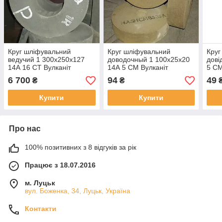
Круг шліфувальний
Круг шліфувальний
Круг
ведучий 1 300х250х127
доводочный 1 100х25х20
дові
14А 16 СТ Вулканіт
14А 5 СМ Вулканіт
5 СМ
6 700
94
49
₴
₴
Купити
Купити
Про нас
100% позитивних з 8 відгуків за рік
Працює з 18.07.2016
м. Луцьк
вул. Боженка, 34, Луцьк, Україна
Контакти