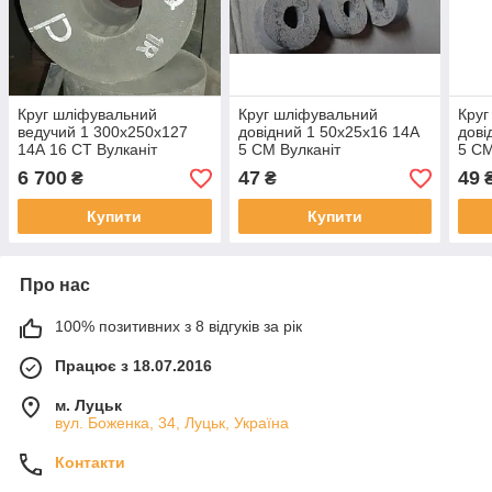
Круг шліфувальний
Круг шліфувальний
Круг
ведучий 1 300х250х127
довідний 1 50х25х16 14А
дові
14А 16 СТ Вулканіт
5 СМ Вулканіт
5 СМ
6 700
47
49
₴
₴
Купити
Купити
Про нас
100% позитивних з 8 відгуків за рік
Працює з 18.07.2016
м. Луцьк
вул. Боженка, 34, Луцьк, Україна
Контакти