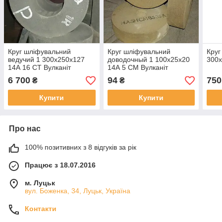
Круг шліфувальний
Круг шліфувальний
Круг
ведучий 1 300х250х127
доводочный 1 100х25х20
300х
14А 16 СТ Вулканіт
14А 5 СМ Вулканіт
6 700
94
750
₴
₴
Купити
Купити
Про нас
100% позитивних з 8 відгуків за рік
Працює з 18.07.2016
м. Луцьк
вул. Боженка, 34, Луцьк, Україна
Контакти