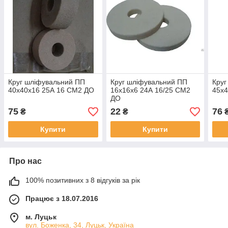
Круг шліфувальний ПП
Круг шліфувальний ПП
Круг
40х40х16 25А 16 СМ2 ДО
16х16х6 24А 16/25 СМ2
45х4
ДО
75
22
76
₴
₴
Купити
Купити
Про нас
100% позитивних з 8 відгуків за рік
Працює з 18.07.2016
м. Луцьк
вул. Боженка, 34, Луцьк, Україна