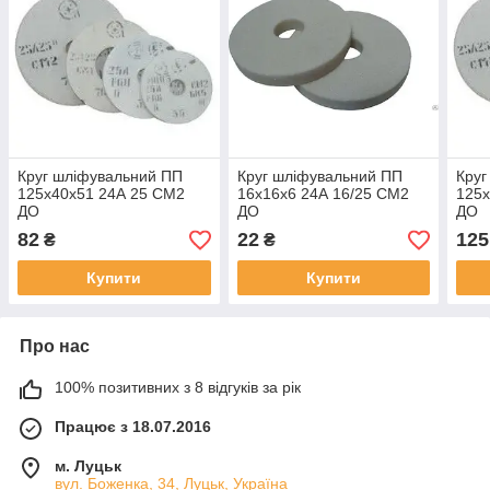
Круг шліфувальний ПП
Круг шліфувальний ПП
Круг
125х40х51 24А 25 СМ2
16х16х6 24А 16/25 СМ2
125х
ДО
ДО
ДО
82
22
125
₴
₴
Купити
Купити
Про нас
100% позитивних з 8 відгуків за рік
Працює з 18.07.2016
м. Луцьк
вул. Боженка, 34, Луцьк, Україна