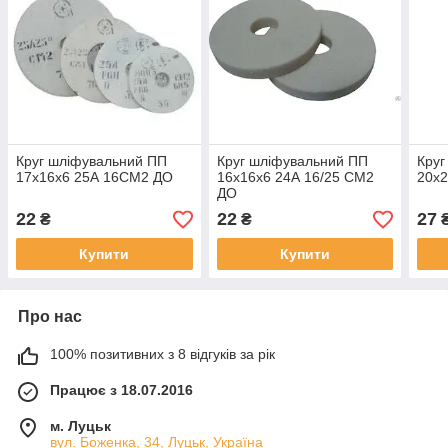
Круг шліфувальний ПП
Круг шліфувальний ПП
Круг
17х16х6 25А 16СМ2 ДО
16х16х6 24А 16/25 СМ2
20х
ДО
22
22
27
₴
₴
Купити
Купити
Про нас
100% позитивних з 8 відгуків за рік
Працює з 18.07.2016
м. Луцьк
вул. Боженка, 34, Луцьк, Україна