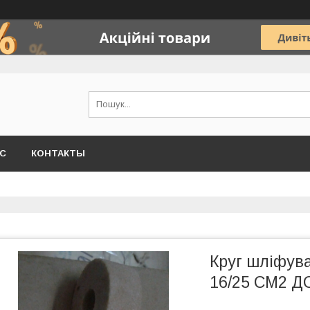
АС
КОНТАКТЫ
Круг шліфув
16/25 СМ2 Д