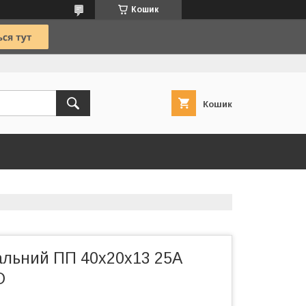
Кошик
Кошик
альний ПП 40х20х13 25А
О