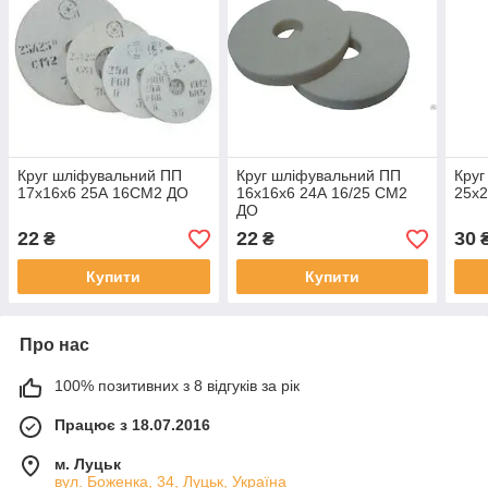
Круг шліфувальний ПП
Круг шліфувальний ПП
Круг
17х16х6 25А 16СМ2 ДО
16х16х6 24А 16/25 СМ2
25х2
ДО
22
22
30
₴
₴
Купити
Купити
Про нас
100% позитивних з 8 відгуків за рік
Працює з 18.07.2016
м. Луцьк
вул. Боженка, 34, Луцьк, Україна