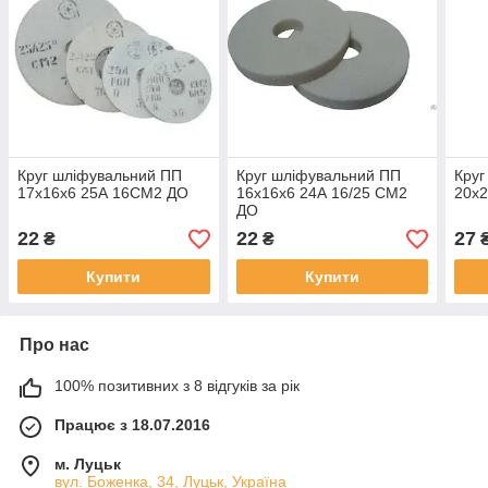
Круг шліфувальний ПП
Круг шліфувальний ПП
Круг
17х16х6 25А 16СМ2 ДО
16х16х6 24А 16/25 СМ2
20х
ДО
22
22
27
₴
₴
Купити
Купити
Про нас
100% позитивних з 8 відгуків за рік
Працює з 18.07.2016
м. Луцьк
вул. Боженка, 34, Луцьк, Україна