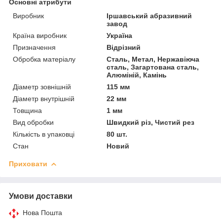
Основні атрибути
Виробник
Іршавський абразивний
завод
Країна виробник
Україна
Призначення
Відрізний
Обробка матеріалу
Сталь, Метал, Нержавіюча
сталь, Загартована сталь,
Алюміній, Камінь
Діаметр зовнішній
115 мм
Діаметр внутрішній
22 мм
Товщина
1 мм
Вид обробки
Швидкий різ, Чистий рез
Кількість в упаковці
80 шт.
Стан
Новий
Приховати
Умови доставки
Нова Пошта