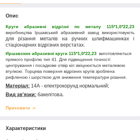
Опис
Круги абразивні відрізні по металу 1
1
5*1,0*22,23
виробництва Іршавський абразивний завод використовують
для
різання металів на ручних шлифмашинках і
стаціонарних відрізних верстатах.
Иршавские абразивні круги
1
1
5*1,0*22,23
виготовляються
прямого профілю тип 41. Для підвищення точності
центрування і посадкове отвір кіл зміцнюється металевою
втулкою. Торцева поверхня відрізних кругів зроблена
рифленою і шорсткою для зниження температури різання.
Матеріал:
14А - електрокорунд нормальний
;
Вид зв'язки:
бакелітова.
Приховати
Характеристики