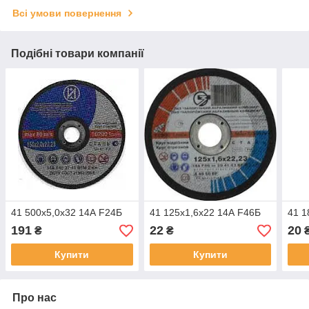
Всі умови повернення
Подібні товари компанії
41 500х5,0х32 14А F24Б
41 125х1,6х22 14А F46Б
41 1
191
22
20
₴
₴
Купити
Купити
Про нас