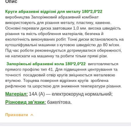
Опис
Круги абразивні відрізні для металу 1
80
*2,0*22
виробництва Запоріжковий абразивний комбінат
використовують для різання металу, пластику, каменю.
Основні переваги диска завтовшки 1,0 мм. висока швидкість
різання та якість оброблення матеріалів, безпека й
екологічність виконуваних робіт. Тонкі диски встановлюють на
кутошліфувальні машинки з кутовою швидкістю до 80 м/сек.
Під час роботи рекомендується дотримуватися обережності,
не натискати на машинку та робити тільки прямі різи.
Запоріжські абразивні кола 1
80
*2,0*22
виготовляються
прямого профілю тип 41. Для підвищення центрування та
точності посадковий отвір кругів зміцнюється металевою
втулкою. Торцева поверхня відрізних кругів зроблена
рифленою та шорсткою для зниження температури різання.
Матеріал:
14А (А) — електрокорунд нормальний
;
Різновид зв'язки:
бакелітова.
Приховати