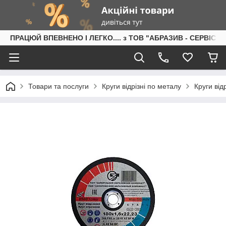
ПРАЦЮЙ ВПЕВНЕНО І ЛЕГКО.... з ТОВ "АБРАЗИВ - СЕРВІС"
Товари та послуги
Круги відрізні по металу
Круги від