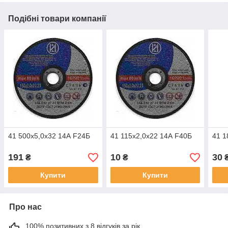
Подібні товари компанії
41 500х5,0х32 14А F24Б
41 115х2,0х22 14А F40Б
41 1
191
10
30
₴
₴
Купити
Купити
Про нас
100% позитивних з 8 відгуків за рік