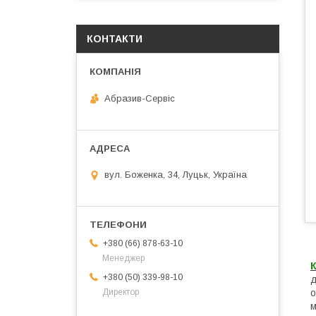
КОНТАКТИ
Абразив-Сервіс
вул. Боженка, 34, Луцьк, Україна
+380 (66) 878-63-10
Менеджер
К
+380 (50) 339-98-10
д
о
Директор
м