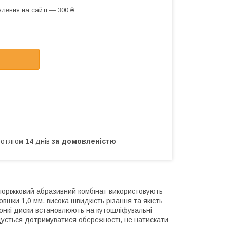
лення на сайті — 300 ₴
ротягом 14 днів
за домовленістю
оріжковий абразивний комбінат використовують
вшки 1,0 мм. висока швидкість різання та якість
 Тонкі диски встановлюють на кутошліфувальні
дується дотримуватися обережності, не натискати