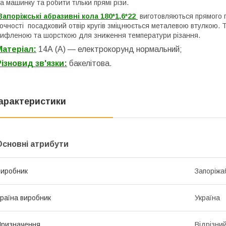
а машинку та робити тільки прямі різи.
апоріжські абразивні кола 1
80
*1,6*22
виготовляються прямого 
очності посадковий отвір кругів зміцнюється металевою втулкою. 
ифленою та шорсткою для зниження температури різання.
Матеріал:
14А (А) — електрокорунд нормальний
;
Різновид зв'язки:
бакелітова.
арактеристики
Основні атрибути
иробник
Запоріжа
раїна виробник
Україна
ризначення
Відрізни