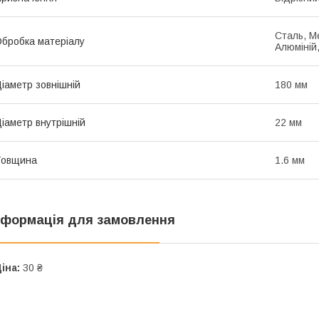
Сталь, М
бробка матеріалу
Алюміній,
іаметр зовнішній
180 мм
іаметр внутрішній
22 мм
Товщина
1.6 мм
нформація для замовлення
іна:
30 ₴