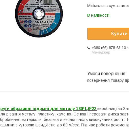
Мінімальна сума замов
В наявності
Купити
+380 (66) 878-63-10
Менеджер
повернення товару п
руги абразивні відрізні для металу 1
80
*1,6*22
виробництва Зап
ля різання металу, пластику, каменю. Основні переваги диска завто
броблення матеріалів, безпека й екологічність виконуваних робіт.
ашинки з кутовою швидкістю до 80 м/сек. Під час роботи рекомен