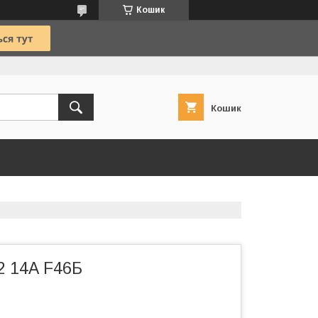
Кошик
Кошик
2 14А F46Б