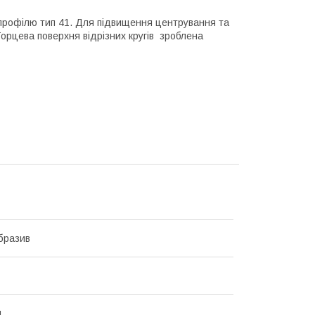
профілю тип 41. Для підвищення центрування та
Торцева поверхня відрізних кругів зроблена
бразив
й