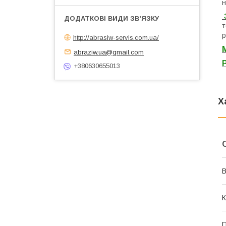
н
З
т
р
http://abrasiw-servis.com.ua/
abraziw.ua@gmail.com
+380630655013
Х
В
К
П