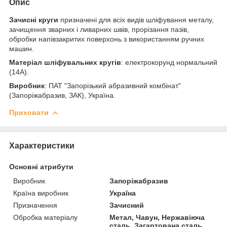
Опис
Зачисні круги
призначені для всіх видів шліфування металу,
зачищення зварних і ливарних швів, прорізання пазів,
обробки напівзакритих поверхонь з використанням ручних
машин.
Матеріал шліфувальних кругів
: електрокорунд нормальний
(14А).
Виробник
: ПАТ "Запорізький абразивний комбінат"
(Запоріжабразив, ЗАК), Україна.
Приховати
Характеристики
Основні атрибути
Виробник
Запоріжабразив
Країна виробник
Україна
Призначення
Зачисний
Обробка матеріалу
Метал, Чавун, Нержавіюча
сталь, Загартована сталь,