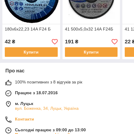
180х6х22,23 14А F24 Б
41 500х5,0х32 14А F24Б
41 1
42
191
22
₴
₴
Купити
Купити
Про нас
100% позитивних з 8 відгуків за рік
Працює з 18.07.2016
м. Луцьк
вул. Боженка, 34, Луцьк, Україна
Контакти
Сьогодні працює з 09:00 до 13:00