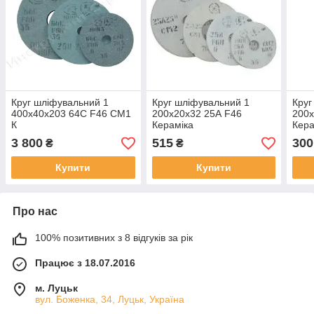
Круг шліфувальний 1
Круг шліфувальний 1
Круг
400х40х203 64С F46 СМ1
200х20х32 25А F46
200
К
Кераміка
Кера
3 800
515
300
₴
₴
Купити
Купити
Про нас
100% позитивних з 8 відгуків за рік
Працює з 18.07.2016
м. Луцьк
вул. Боженка, 34, Луцьк, Україна