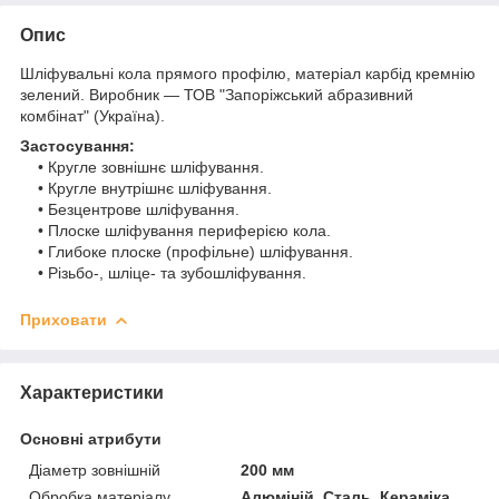
Опис
Шліфувальні кола прямого профілю, матеріал карбід кремнію
зелений. Виробник — ТОВ "Запоріжський абразивний
комбінат" (Україна).
Застосування:
• Кругле зовнішнє шліфування.
• Кругле внутрішнє шліфування.
• Безцентрове шліфування.
• Плоске шліфування периферією кола.
• Глибоке плоске (профільне) шліфування.
• Різьбо-, шліце- та зубошліфування.
Приховати
Характеристики
Основні атрибути
Діаметр зовнішній
200 мм
Обробка матеріалу
Алюміній, Сталь, Кераміка,