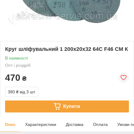
Круг шліфувальний 1 200х20х32 64С F46 СМ К
В наявності
Опт і роздріб
470
₴
380 ₴
від 3 шт.
Купити
Опис
Характеристики
Доставка
Оплата
Умови п