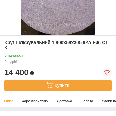
Круг шліфувальний 1 900х58х305 92А F46 СТ
К
В наявності
Роздріб
14 400
₴
Купити
Опис
Характеристики
Доставка
Оплата
Умови п