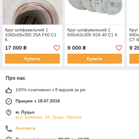
Круг шліфувальний 1
Круг шліфувальний 1
Круг
1060х58х305 25А F60 С1
600х63х305 92А 40 С1 К
600х
К
СТ 
17 000
9 000
9 2
₴
₴
Купити
Купити
Про нас
100% позитивних з 8 відгуків за рік
Працює з 18.07.2016
м. Луцьк
вул. Боженка, 34, Луцьк, Україна
Контакти