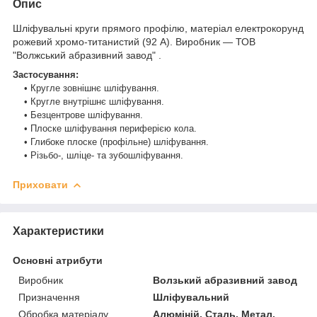
Опис
Шліфувальні круги прямого профілю, матеріал електрокорунд
рожевий хромо-титанистий (92 А). Виробник — ТОВ
"Волжський абразивний завод" .
Застосування:
• Кругле зовнішнє шліфування.
• Кругле внутрішнє шліфування.
• Безцентрове шліфування.
• Плоске шліфування периферією кола.
• Глибоке плоске (профільне) шліфування.
• Різьбо-, шліце- та зубошліфування.
Приховати
Характеристики
Основні атрибути
Виробник
Волзький абразивний завод
Призначення
Шліфувальний
Обробка матеріалу
Алюміній, Сталь, Метал,