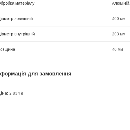
бробка матеріалу
Алюміній
іаметр зовнішній
400 мм
іаметр внутрішній
203 мм
Товщина
40 мм
нформація для замовлення
іна:
2 834 ₴