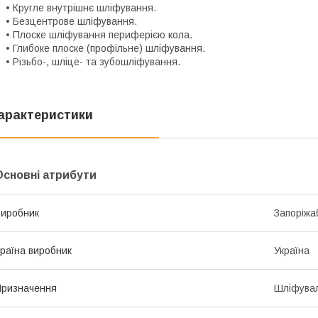
 Кругле внутрішнє шліфування.
• Безцентрове шліфування.
 Плоске шліфування периферією кола.
 Глибоке плоске (профільне) шліфування.
 Різьбо-, шліце- та зубошліфування.
арактеристики
Основні атрибути
иробник
Запоріжа
раїна виробник
Україна
ризначення
Шліфува