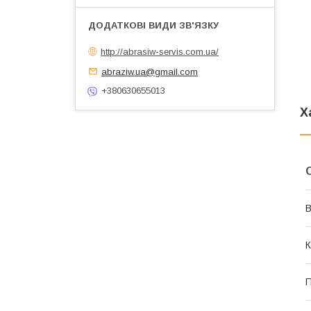
•
•
•
http://abrasiw-servis.com.ua/
•
abraziw.ua@gmail.com
+380630655013
Х
В
К
П