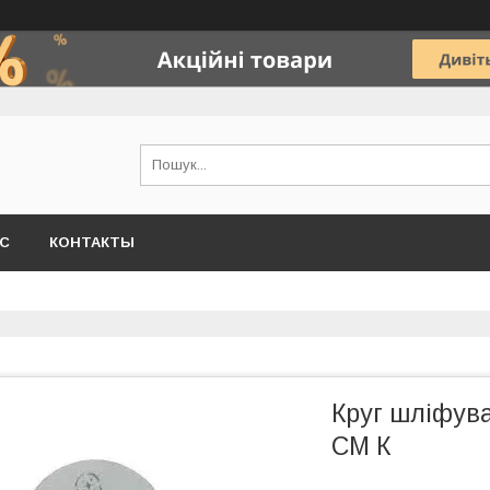
АС
КОНТАКТЫ
Круг шліфув
СМ К