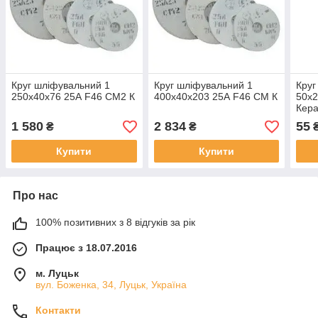
Круг шліфувальний 1
Круг шліфувальний 1
Круг
250х40х76 25А F46 СМ2 К
400х40х203 25А F46 СМ К
50х2
Кера
1 580
2 834
55
₴
₴
Купити
Купити
Про нас
100% позитивних з 8 відгуків за рік
Працює з 18.07.2016
м. Луцьк
вул. Боженка, 34, Луцьк, Україна
Контакти