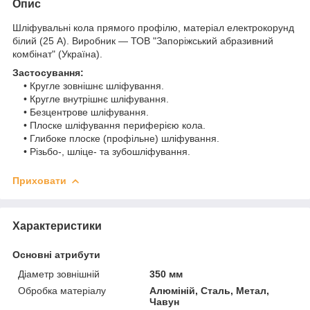
Опис
Шліфувальні кола прямого профілю, матеріал електрокорунд
білий (25 А). Виробник — ТОВ "Запоріжський абразивний
комбінат" (Україна).
Застосування:
• Кругле зовнішнє шліфування.
• Кругле внутрішнє шліфування.
• Безцентрове шліфування.
• Плоске шліфування периферією кола.
• Глибоке плоске (профільне) шліфування.
• Різьбо-, шліце- та зубошліфування.
Приховати
Характеристики
Основні атрибути
Діаметр зовнішній
350 мм
Обробка матеріалу
Алюміній, Сталь, Метал,
Чавун