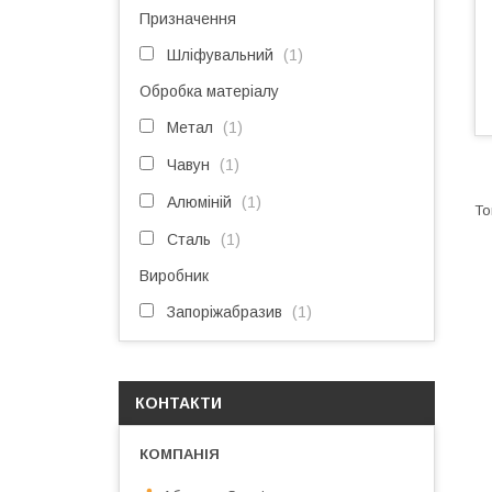
Призначення
Шліфувальний
1
Обробка матеріалу
Метал
1
Чавун
1
Алюміній
1
Сталь
1
Виробник
Запоріжабразив
1
КОНТАКТИ